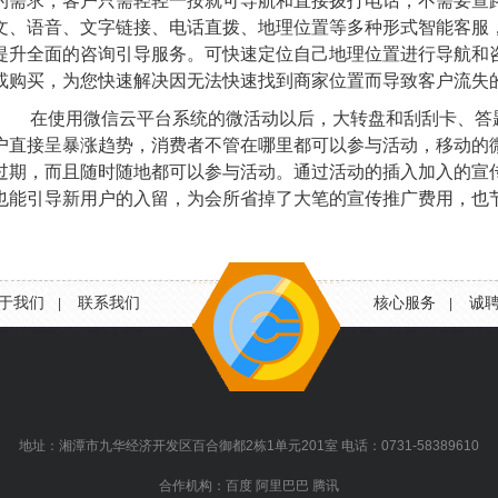
的需求，客户只需轻轻一按就可导航和直接拨打电话，不需要查
文、语音、文字链接、电话直拨、地理位置等多种形式智能客服
提升全面的咨询引导服务。可快速定位自己地理位置进行导航和
或购买，为您快速解决因无法快速找到商家位置而导致客户流失
在使用微信云平台系统的微活动以后，大转盘和刮刮卡、答
户直接呈暴涨趋势，消费者不管在哪里都可以参与活动，移动的
过期，而且随时随地都可以参与活动。通过活动的插入加入的宣
也能引导新用户的入留，为会所省掉了大笔的宣传推广费用，也
于我们
联系我们
核心服务
诚
|
|
地址：湘潭市九华经济开发区百合御都2栋1单元201室 电话：0731-58389610
合作机构：百度 阿里巴巴 腾讯